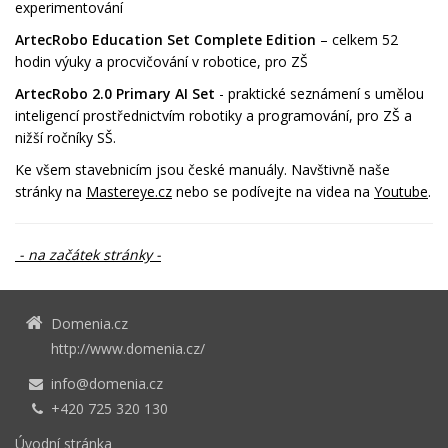
experimentování
ArtecRobo Education Set Complete Edition
– celkem 52
hodin výuky a procvičování v robotice, pro ZŠ
ArtecRobo 2.0 Primary AI Set
- praktické seznámení s umělou
inteligencí prostřednictvím robotiky a programování, pro ZŠ a
nižší ročníky SŠ.
Ke všem stavebnicím jsou české manuály. Navštivně naše
stránky na
Mastereye.cz
nebo se podívejte na videa na
Youtube
.
- na začátek stránky -
Domenia.cz
http://www.domenia.cz/
info@domenia.cz
+420 725 320 130
Úvodní stránka