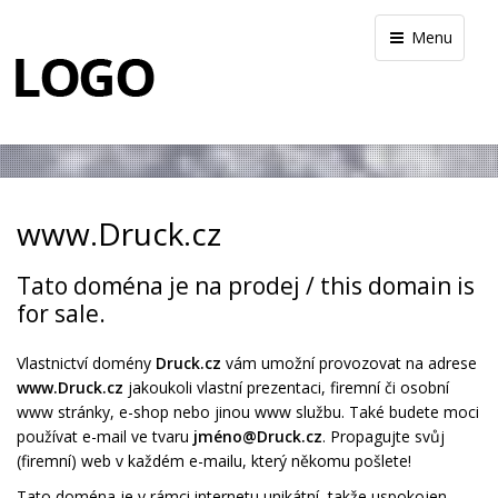
Menu
www.Druck.cz
Tato doména je na prodej / this domain is
for sale.
Vlastnictví domény
Druck.cz
vám umožní provozovat na adrese
www.Druck.cz
jakoukoli vlastní prezentaci, firemní či osobní
www stránky, e-shop nebo jinou www službu. Také budete moci
používat e-mail ve tvaru
jméno@Druck.cz
. Propagujte svůj
(firemní) web v každém e-mailu, který někomu pošlete!
Tato doména je v rámci internetu unikátní, takže uspokojen